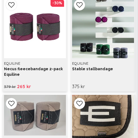
-30%
-30%
EQUILINE
EQUILINE
Necus fleecebandage 2-pack
Stable stallbandage
Equiline
265 kr
375 kr
379 kr