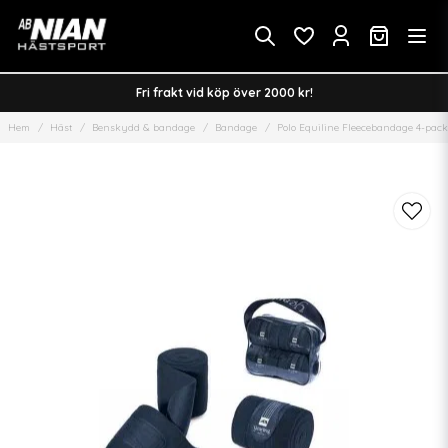
Fri frakt vid köp över 2000 kr!
Hem
Häst
Benskydd & bandage
Bandage
Polo Equiline Fleecebandage 4-pack