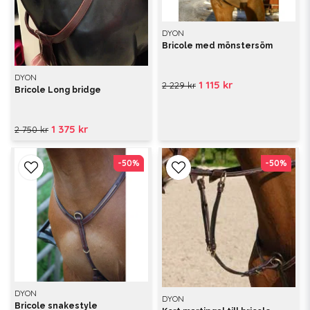
DYON
Bricole med mönstersöm
DYON
1 115 kr
2 229 kr
Bricole Long bridge
1 375 kr
2 750 kr
-50%
-50%
-50%
-50%
DYON
DYON
Bricole snakestyle