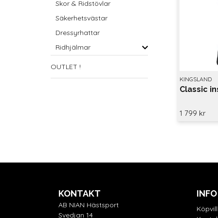
Skor & Ridstövlar
Säkerhetsvästar
Dressyrhattar
Ridhjälmar
OUTLET !
KINGSLAND
Classic i
1 799 kr
KONTAKT
INFO
AB NIAN Hästsport
Köpvil
Svedjan 14