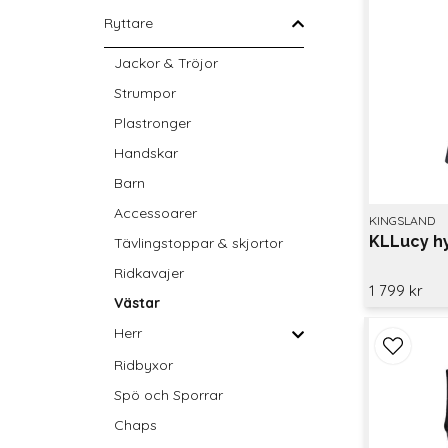
Ryttare
Jackor & Tröjor
Strumpor
Plastronger
Handskar
Barn
Accessoarer
KINGSLAND
KLLucy h
Tävlingstoppar & skjortor
Ridkavajer
1 799 kr
Västar
Herr
Ridbyxor
Spö och Sporrar
Chaps