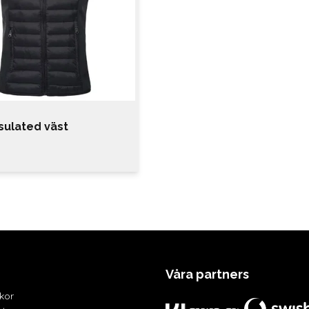
nsulated väst
Våra partners
lkor