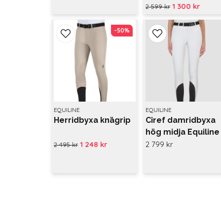
1 300 kr
2 599 kr
-50%
-50%
EQUILINE
EQUILINE
Herridbyxa knägrip
Ciref damridbyxa
hög midja Equiline
1 248 kr
2 799 kr
2 495 kr