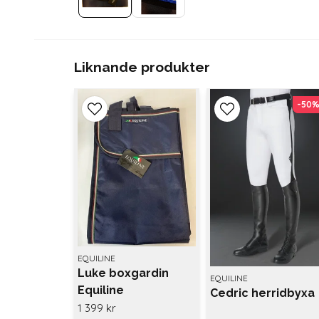
Liknande produkter
-50
-50
EQUILINE
Luke boxgardin
EQUILINE
Equiline
Cedric herridbyxa
1 399 kr