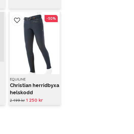
-50%
-50%
EQUILINE
Christian herridbyxa
helskodd
1 250 kr
2 499 kr