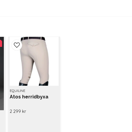
%
%
EQUILINE
Atos herridbyxa
2 299 kr