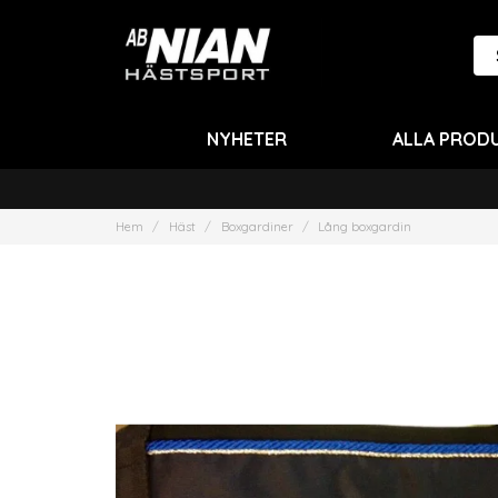
NYHETER
ALLA PROD
Hem
Häst
Boxgardiner
Lång boxgardin