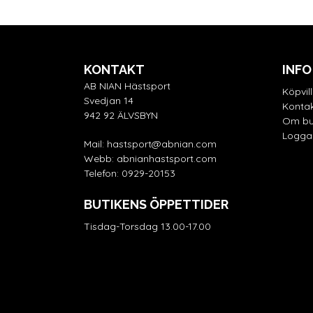
KONTAKT
INFO
AB NIAN Hästsport
Köpvil
Svedjan 14
Kontak
942 92 ÄLVSBYN
Om bu
Logga 
Mail:
hastsport@abnian.com
Webb:
abnianhastsport.com
Telefon:
0929-20153
BUTIKENS ÖPPETTIDER
Tisdag-Torsdag 13.00-17.00