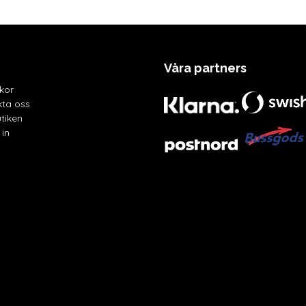
Våra partners
lkor
ta oss
tiken
in