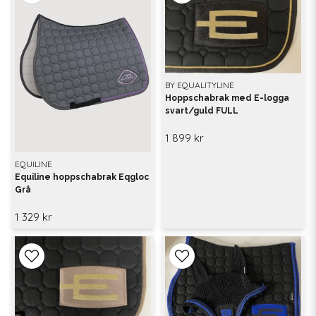
BY EQUALITYLINE
Hoppschabrak med E-logga
svart/guld FULL
1 899 kr
EQUILINE
Equiline hoppschabrak Eqgloc
Grå
1 329 kr