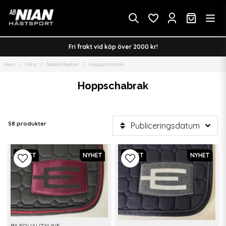
Fri frakt vid köp över 2000 kr!
Hem
Häst
Sadeltillbehör
Hoppschabrak
Hoppschabrak
58 produkter
Publiceringsdatum
NYHET
NYHET
NYHET
NYHET
BY EQUALITYLINE