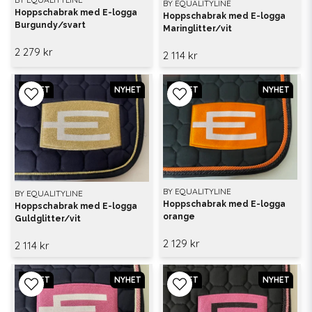
BY EQUALITYLINE
Hoppschabrak med E-logga
Hoppschabrak med E-logga
Burgundy/svart
Maringlitter/vit
2 279 kr
2 114 kr
NYHET
NYHET
NYHET
NYHET
BY EQUALITYLINE
BY EQUALITYLINE
Hoppschabrak med E-logga
Hoppschabrak med E-logga
orange
Guldglitter/vit
2 129 kr
2 114 kr
NYHET
NYHET
NYHET
NYHET