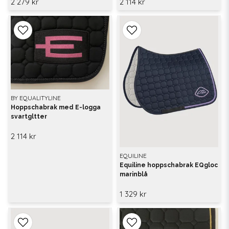
2 279 kr
2 114 kr
BY EQUALITYLINE
Hoppschabrak med E-logga
svartgltter
2 114 kr
EQUILINE
Equiline hoppschabrak EQgloc
marinblå
1 329 kr