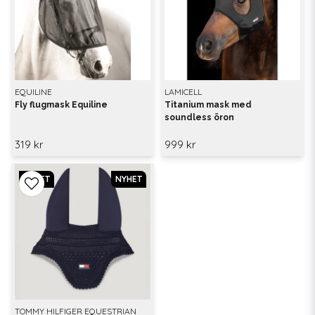
EQUILINE
LAMICELL
Fly flugmask Equiline
Titanium mask med
soundless öron
319 kr
999 kr
NYHET
NYHET
TOMMY HILFIGER EQUESTRIAN