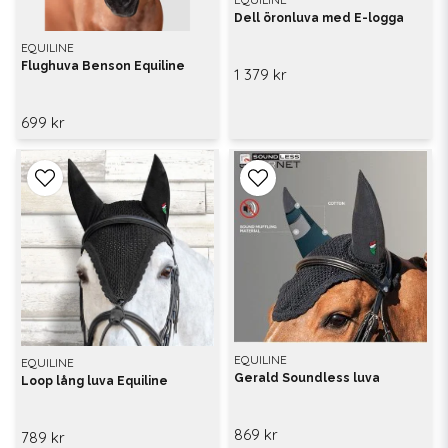
Dell öronluva med E-logga
EQUILINE
Flughuva Benson Equiline
1 379 kr
699 kr
EQUILINE
EQUILINE
Gerald Soundless luva
Loop lång luva Equiline
869 kr
789 kr