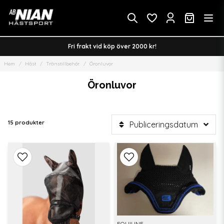
Fri frakt vid köp över 2000 kr!
Hem
Häst
Tränstillbehör
Öronluvor
Öronluvor
15 produkter
Publiceringsdatum
EQUILINE