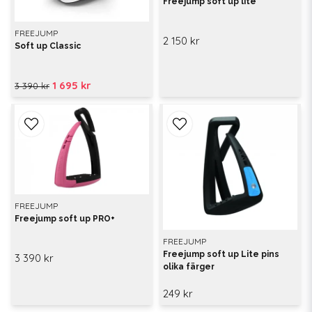
Freejump soft up lite
FREEJUMP
2 150 kr
Soft up Classic
1 695 kr
3 390 kr
FREEJUMP
Freejump soft up PRO+
FREEJUMP
Freejump soft up Lite pins
3 390 kr
olika färger
249 kr