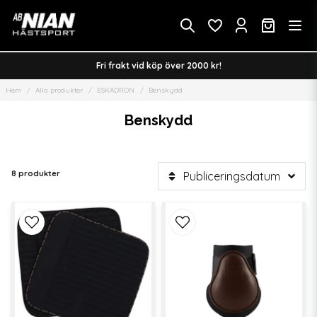
Fri frakt vid köp över 2000 kr!
Hem
Alla produkter
ESKADRON
Benskydd
Benskydd
8 produkter
Publiceringsdatum