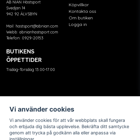
AB NIAN Hästsport
Köpvillkor
Svedjan 14
Kontakta oss
942 92 ÄLVSBYN
Om butiken
Logga in
Mail:
hastsport@abnian.com
Webb:
abnianhastsport.com
Telefon:
0929-20153
BUTIKENS
ÖPPETTIDER
Tisdag-Torsdag 13.00-17.00
Våra partners
FÖLJ OSS
Vi använder cookies
Vi använder cookies för att vår webbplats skall fungera
och erbjuda dig bästa upplevelse. Bekräfta ditt samtycke
genom att trycka på godkänn alla eller anpassa via
inställningar