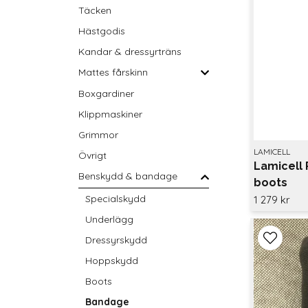
Täcken
Hästgodis
Kandar & dressyrträns
Mattes fårskinn
Boxgardiner
Klippmaskiner
Grimmor
LAMICELL
Övrigt
Lamicell 
Benskydd & bandage
boots
Specialskydd
1 279 kr
Underlägg
Dressyrskydd
Hoppskydd
Boots
Bandage