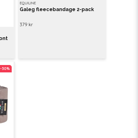
EQUILINE
Galeg fleecebandage 2-pack
379 kr
ont
-30%
-30%