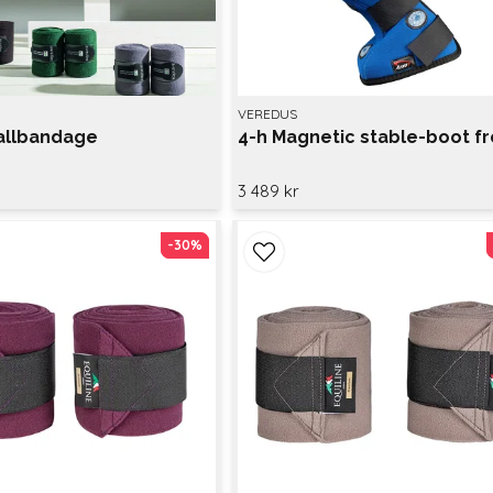
VEREDUS
tallbandage
4-h Magnetic stable-boot fr
3 489 kr
-30%
-30%