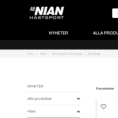
NYHETER
ALLA PROD
Hem
Häst
Benskydd & bandage
Bandage
NYHETER
11 produkter
Alla produkter
Häst