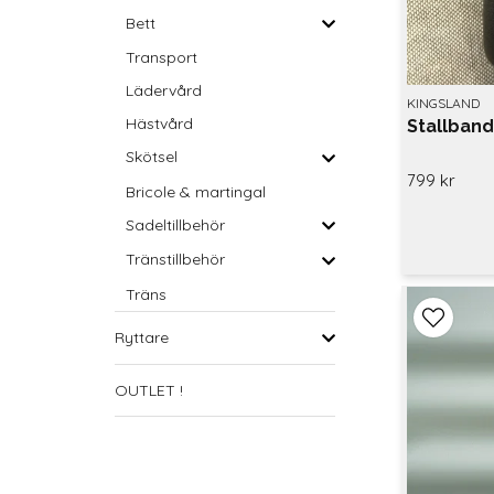
Bett
Transport
Lädervård
KINGSLAND
Hästvård
Stallban
Skötsel
799 kr
Bricole & martingal
Sadeltillbehör
Tränstillbehör
Träns
Ryttare
OUTLET !