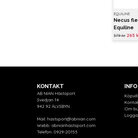
EQUILINE
Necus fl
Equiline
265 
379 kr
KONTAKT
INFO
AB NIAN Hästsport
Köpvil
Svedjan 14
Kontak
942 92 ÄLVSBYN
Om bu
Logga 
Mail:
hastsport@abnian.com
Webb:
abnianhastsport.com
Telefon:
0929-20153