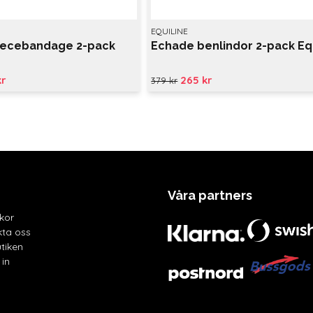
EQUILINE
eecebandage 2-pack
Echade benlindor 2-pack Eq
kr
265 kr
379 kr
Våra partners
lkor
ta oss
tiken
in