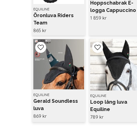
Hoppschabrak E-
EQUILINE
logga Cappuccino
Öronluva Riders
1 859 kr
Team
865 kr
EQUILINE
EQUILINE
Gerald Soundless
Loop lång luva
luva
Equiline
869 kr
789 kr