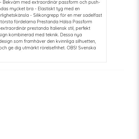
 - Bekväm med extraordinär passform och push-
andas mycket bra - Elastiskt tyg med en
lighetskänsla - Silikongrepp för en mer sadelfast
 Största fördelarna Prestanda Hälsa Passform
 extraordinär prestanda Italiensk stil, perfekt
ign kombinerad med teknik. Dessa nya
esign som framhäver den kvinnliga silhuetten,
och ge dig utmärkt rörelsefrihet. OBS! Svenska