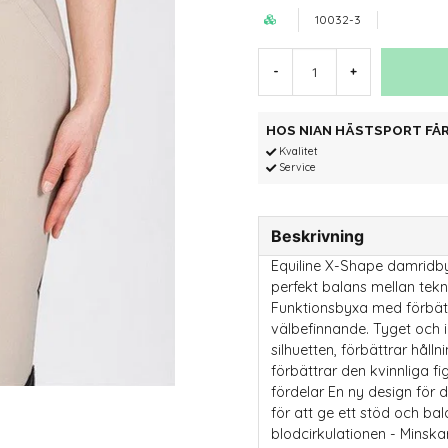
10032-3
-
+
HOS NIAN HÄSTSPORT FÅR
Kvalitet
Service
Beskrivning
Equiline X-Shape damridby
perfekt balans mellan tekn
Funktionsbyxa med förbät
välbefinnande. Tyget och 
silhuetten, förbättrar håll
förbättrar den kvinnliga fi
fördelar En ny design för 
för att ge ett stöd och bal
blodcirkulationen - Minsk