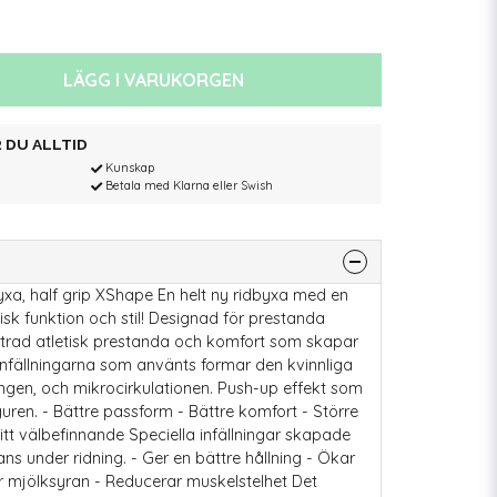
LÄGG I VARUKORGEN
 DU ALLTID
Kunskap
Betala med Klarna eller Swish
xa, half grip XShape En helt ny ridbyxa med en
isk funktion och stil! Designad för prestanda
trad atletisk prestanda och komfort som skapar
infällningarna som använts formar den kvinnliga
ningen, och mikrocirkulationen. Push-up effekt som
guren. - Bättre passform - Bättre komfort - Större
ditt välbefinnande Speciella infällningar skapade
ans under ridning. - Ger en bättre hållning - Ökar
ar mjölksyran - Reducerar muskelstelhet Det