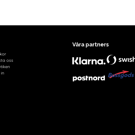
Våra partners
lkor
ta oss
tiken
in