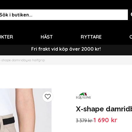
UKTER
HÄST
RYTTARE
O
Fri frakt vid köp över 2000 kr!
-shape damridbyxa halfgrip
X-shape damridb
1 690 kr
3 379 kr