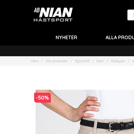
NYHETER
ALLA PROD
Hem
Alla produkter
EQUILINE
Dam
Ridbyxor
X
-
50
%