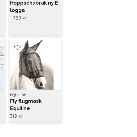
Hoppschabrak ny E-
logga
cappuccino/svartglitter
1 789 kr
EQUILINE
Fly flugmask
Equiline
319 kr