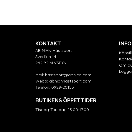
KONTAKT
INFO
AB NIAN Hästsport
Köpvil
Svedjan 14
Kontak
942 92 ÄLVSBYN
Om bu
Logga 
Mail:
hastsport@abnian.com
Webb:
abnianhastsport.com
Telefon:
0929-20153
BUTIKENS ÖPPETTIDER
Tisdag-Torsdag 13.00-17.00