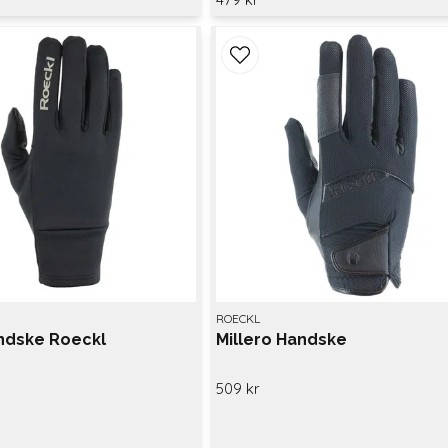
ROECKL
ndske Roeckl
Millero Handske
509 kr