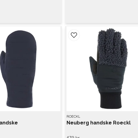
ROECKL
andske
Neuberg handske Roeckl
479 kr