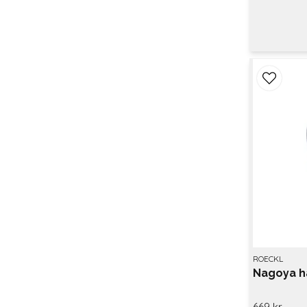
ROECKL
Nagoya h
669 kr