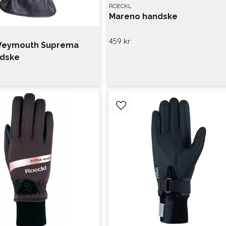
ROECKL
Mareno handske
459 kr
Weymouth Suprema
ndske