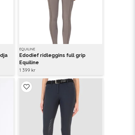
EQUILINE
dja
Edodief ridleggins full grip
Equiline
1 399 kr