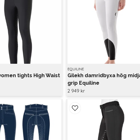
EQUILINE
women tights High Waist
Gilekh damridbyxa hög midj
grip Equiline
2 949 kr