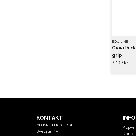
EQUILINE
Giaiafh d
grip
3 199 kr
KONTAKT
INFO
AB NIAN Hästsport
Köpvil
Svedjan 14
Kontak