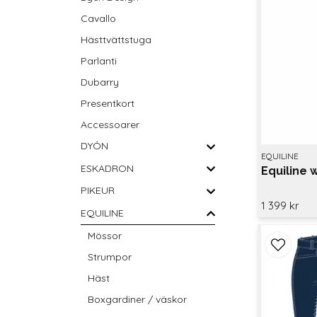
Cavallo
Hästtvättstuga
Parlanti
Dubarry
Presentkort
Accessoarer
DYÓN
EQUILINE
ESKADRON
Equiline 
PIKEUR
1 399 kr
EQUILINE
Mössor
Strumpor
Häst
Boxgardiner / väskor