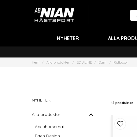
NYHETER
ALLA PROD
Hem
Alla produkter
EQUILINE
Dam
Ridbyxor
NYHETER
12 produkter
Alla produkter
Accuhorsemat
Egen Design