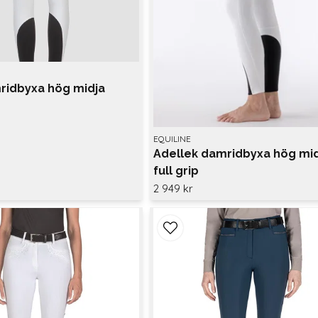
ridbyxa hög midja
EQUILINE
Adellek damridbyxa hög mi
full grip
2 949 kr