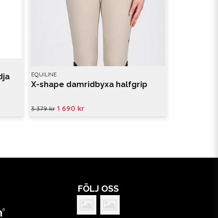
EQUILINE
dja
X-shape damridbyxa halfgrip
1 690 kr
3 379 kr
FÖLJ OSS