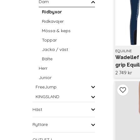
Dam
Ridbyxor
Ridkavajer
Mössa & keps
Toppar
Jacka / väst
EQUILINE
Wadellef 
Bälte
grip Equil
Herr
2 749 kr
Junior
FreeJump
KINGSLAND
Häst
Ryttare
OUTLET !