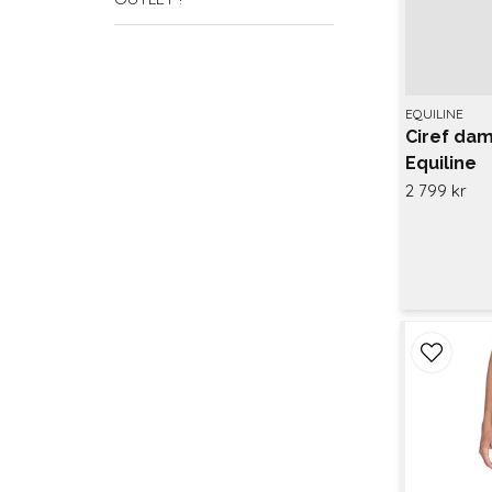
EQUILINE
Ciref dam
Equiline
2 799 kr