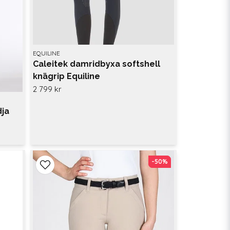
EQUILINE
Caleitek damridbyxa softshell
knägrip Equiline
2 799 kr
dja
-50%
-50%