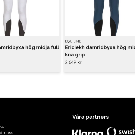
EQUILINE
amridbyxa hög midja full
Ericiekh damridbyxa hög mi
knä grip
2 649 kr
Våra partners
lkor
ta oss