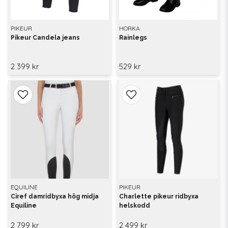
PIKEUR
HORKA
Pikeur Candela jeans
Rainlegs
2 399 kr
529 kr
EQUILINE
PIKEUR
Ciref damridbyxa hög midja
Charlette pikeur ridbyxa
Equiline
helskodd
2 799 kr
2 499 kr