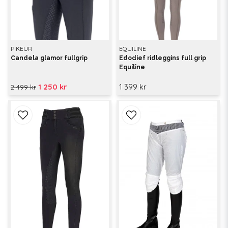
PIKEUR
EQUILINE
Candela glamor fullgrip
Edodief ridleggins full grip
Equiline
1 250 kr
1 399 kr
2 499 kr