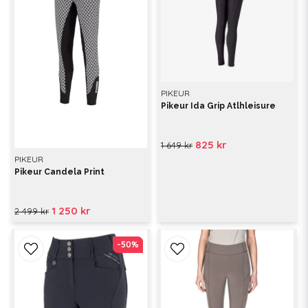
PIKEUR
Pikeur Ida Grip Atlhleisure
825 kr
1 649 kr
PIKEUR
Pikeur Candela Print
1 250 kr
2 499 kr
-50%
-50%