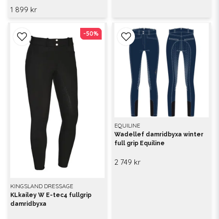
1 899 kr
-50%
-50%
EQUILINE
Wadellef damridbyxa winter
full grip Equiline
2 749 kr
KINGSLAND DRESSAGE
KLkailey W E-tec4 fullgrip
damridbyxa