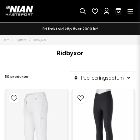
Fri frakt vid köp över 2000 kr!
Hem
Ryttare
Ridbyxor
Ridbyxor
30 produkter
Publiceringsdatum