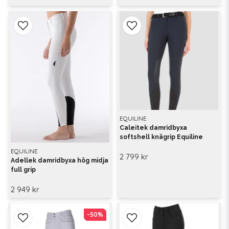
EQUILINE
Caleitek damridbyxa
softshell knägrip Equiline
EQUILINE
2 799 kr
Adellek damridbyxa hög midja
full grip
2 949 kr
-50%
-50%