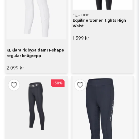
EQUILINE
Equiline women tights High
Waist
1 399 kr
KLKiara ridbyxa dam H-shape
regular knägrepp
2 099 kr
-50%
-50%