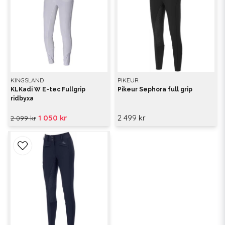
KINGSLAND
PIKEUR
KLKadi W E-tec Fullgrip
Pikeur Sephora full grip
ridbyxa
1 050 kr
2 499 kr
2 099 kr