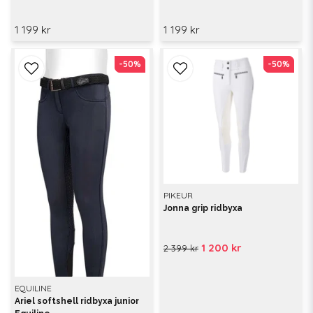
1 199 kr
1 199 kr
-50%
-50%
-50%
-50%
PIKEUR
Jonna grip ridbyxa
1 200 kr
2 399 kr
EQUILINE
Ariel softshell ridbyxa junior