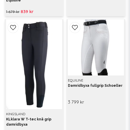
Equiline
839 kr
1 679 kr
EQUILINE
Damridbyxa fullgrip Schoeller
3 799 kr
KINGSLAND
KLklara W T-tec knä grip
damridbyxa