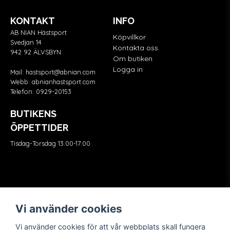
KONTAKT
INFO
AB NIAN Hästsport
Köpvillkor
Svedjan 14
Kontakta oss
942 92 ÄLVSBYN
Om butiken
Logga in
Mail:
hastsport@abnian.com
Webb:
abnianhastsport.com
Telefon:
0929-20153
BUTIKENS
ÖPPETTIDER
Tisdag-Torsdag 13.00-17.00
Våra partners
FÖLJ OSS
Vi använder cookies
Vi använder cookies för att vår webbplats skall fungera