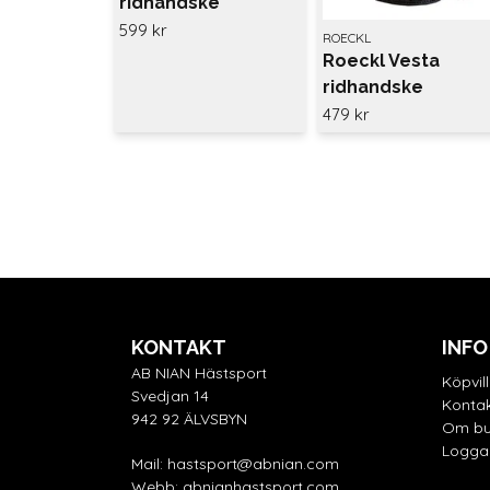
ridhandske
599 kr
ROECKL
Roeckl Vesta
ridhandske
479 kr
KONTAKT
INFO
AB NIAN Hästsport
Köpvil
Svedjan 14
Kontak
942 92 ÄLVSBYN
Om bu
Logga 
Mail:
hastsport@abnian.com
Webb:
abnianhastsport.com