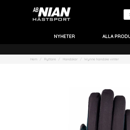
NYHETER
ALLA PROD
Hem
Ryttare
Handskar
Wynne handske vinter