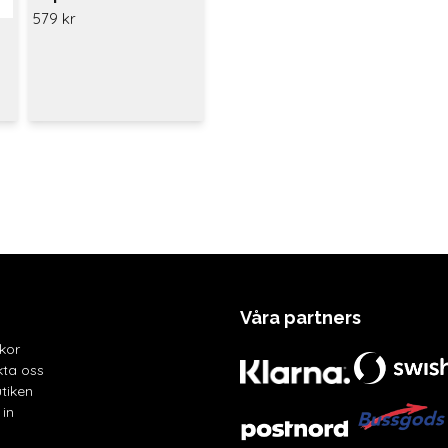
vinterhandske
579 kr
Våra partners
lkor
ta oss
tiken
in