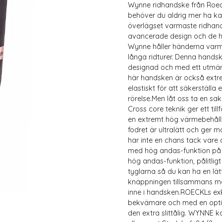
Wynne ridhandske från Roeck
behöver du aldrig mer ha ka
överlägset varmaste ridhan
avancerade design och de hö
Wynne håller händerna varma
långa ridturer. Denna hands
designad och med ett utmärk
här handsken är också extrem
elastiskt för att säkerställa 
rörelse.Men låt oss ta en sa
Cross core teknik ger ett till
en extremt hög värmebehålln
fodret är ultralätt och ger 
har inte en chans tack var
med hög andas-funktion på h
hög andas-funktion, pålitli
tyglarna så du kan ha en lä
knäppningen tillsammans me
inne i handsken.ROECKLs e
bekvämare och med en optim
den extra slittålig. WYNNE ka