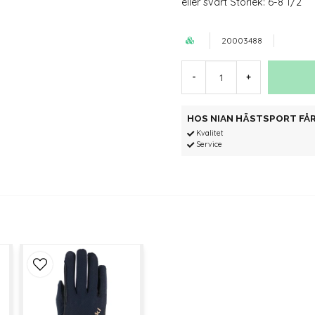
eller svart Storlek: 6-8 1/2
20003488
-
+
HOS NIAN HÄSTSPORT FÅR
Kvalitet
Service