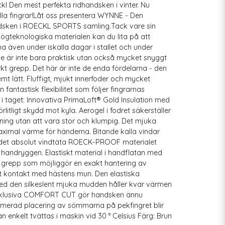
l Den mest perfekta ridhandsken i vinter. Nu
lla fingrar!Låt oss presentera WYNNE - Den
dsken i ROECKL SPORTS samling.Tack vare sin
gteknologiska materialen kan du lita på att
 även under iskalla dagar i stallet och under
ke är inte bara praktisk utan också mycket snyggt
t grepp. Det här är inte de enda fördelarna - den
t lätt. Fluffigt, mjukt innerfoder och mycket
en fantastisk flexibilitet som följer fingrarnas
k i taget: Innovativa PrimaLoft® Gold Insulation med
förlitligt skydd mot kyla. Aerogel i fodret säkerställer
ing utan att vara stor och klumpig. Det mjuka
maximal värme för händerna. Bitande kalla vindar
e det absolut vindtäta ROECK-PROOF materialet
andryggen. Elastiskt material i handflatan med
gt grepp som möjliggör en exakt hantering av
tt kontakt med hästens mun. Den elastiska
d den silkeslent mjuka mudden håller kvar värmen
xklusiva COMFORT CUT gör handsken ännu
erad placering av sömmarna på pekfingret blir
n enkelt tvättas i maskin vid 30 ° Celsius Färg: Brun