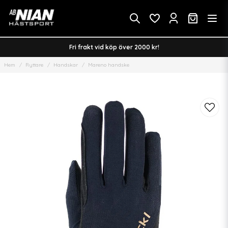
Fri frakt vid köp över 2000 kr!
Hem
Ryttare
Handskar
Mareno handske