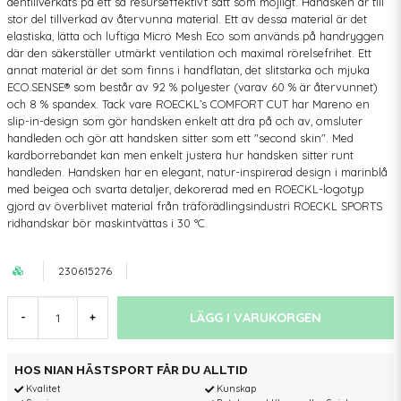
dentillverkats på ett så resurseffektivt sätt som möjligt. Handsken är till
stor del tillverkad av återvunna material. Ett av dessa material är det
elastiska, lätta och luftiga Micro Mesh Eco som används på handryggen
där den säkerställer utmärkt ventilation och maximal rörelsefrihet. Ett
annat material är det som finns i handflatan, det slitstarka och mjuka
ECO.SENSE® som består av 92 % polyester (varav 60 % är återvunnet)
och 8 % spandex. Tack vare ROECKL’s COMFORT CUT har Mareno en
slip-in-design som gör handsken enkelt att dra på och av, omsluter
handleden och gör att handsken sitter som ett "second skin". Med
kardborrebandet kan men enkelt justera hur handsken sitter runt
handleden. Handsken har en elegant, natur-inspirerad design i marinblå
med beigea och svarta detaljer, dekorerad med en ROECKL-logotyp
gjord av överblivet material från träförädlingsindustri ROECKL SPORTS
ridhandskar bör maskintvättas i 30 °C.
230615276
LÄGG I VARUKORGEN
-
+
HOS NIAN HÄSTSPORT FÅR DU ALLTID
Kvalitet
Kunskap