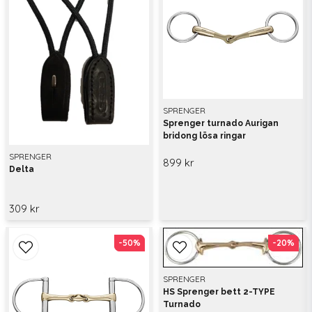
SPRENGER
Sprenger turnado Aurigan
bridong lösa ringar
SPRENGER
899 kr
Delta
309 kr
-50%
-50%
-20%
-20%
SPRENGER
HS Sprenger bett 2-TYPE
Turnado