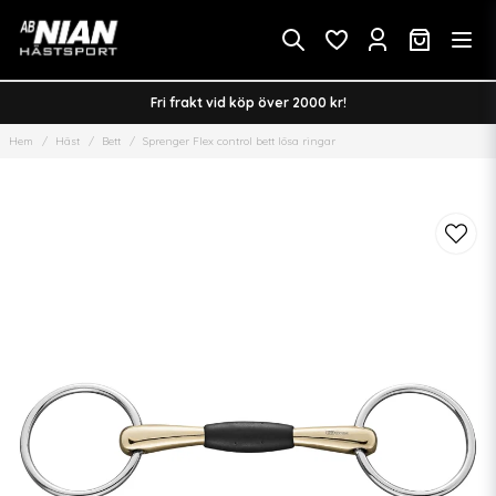
Fri frakt vid köp över 2000 kr!
Hem
Häst
Bett
Sprenger Flex control bett lösa ringar