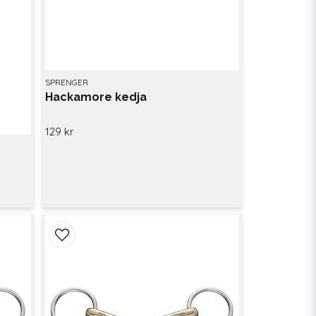
SPRENGER
Hackamore kedja
129 kr