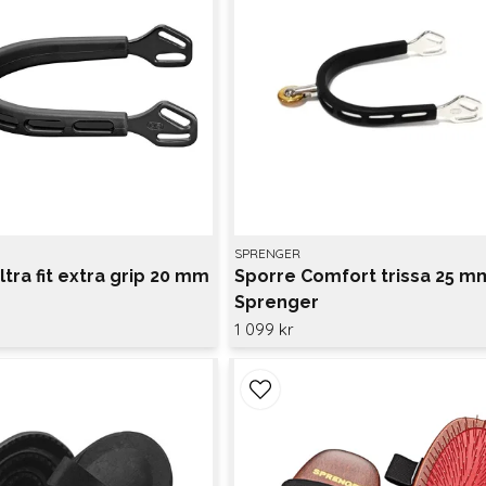
SPRENGER
ltra fit extra grip 20 mm
Sporre Comfort trissa 25 m
Sprenger
1 099 kr