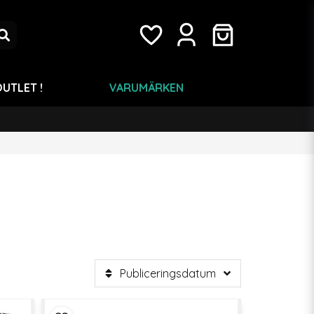
UTLET !
VARUMÄRKEN
Publiceringsdatum