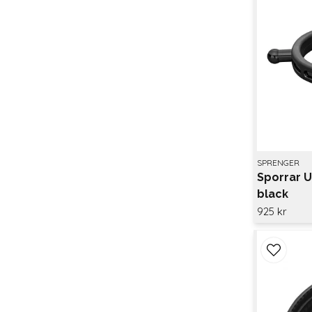
SPRENGER
Sporrar U
black
925 kr