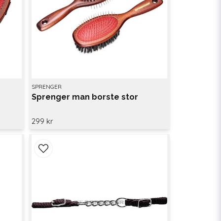
SPRENGER
Sprenger man borste stor
299 kr