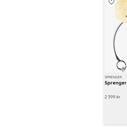
SPRENGER
Sprenger
2 399 kr