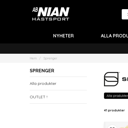
NYHETER
ALLA PROD
Hem
Sprenger
SPRENGER
Alla produkter
Alla produkte
OUTLET !
41 produkter