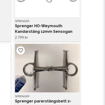
SPRENGER
Sprenger HO-Weymouth
Kandarstång 12mm Sensogan
2 799 kr
SPRENGER
Sprenger parerstångsbett 2-