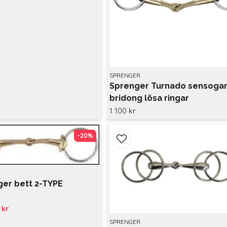
SPRENGER
Sprenger Turnado sensoga
bridong lösa ringar
1 100 kr
-20%
-20%
ger bett 2-TYPE
 kr
SPRENGER