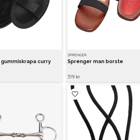
SPRENGER
 gummiskrapa curry
Sprenger man borste
319 kr