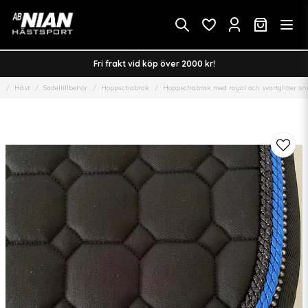
Fri frakt vid köp över 2000 kr!
m
Häst
Sadeltillbehör
Hoppschabrak
Hoppschabrak med royal och svartglitter sn