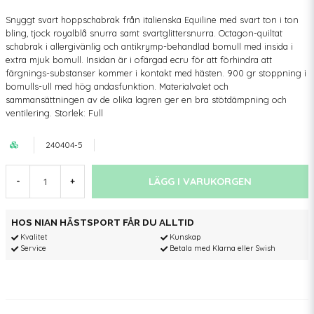
Snyggt svart hoppschabrak från italienska Equiline med svart ton i ton
bling, tjock royalblå snurra samt svartglittersnurra. Octagon-quiltat
schabrak i allergivänlig och antikrymp-behandlad bomull med insida i
extra mjuk bomull. Insidan är i ofärgad ecru för att förhindra att
färgnings-substanser kommer i kontakt med hästen. 900 gr stoppning i
bomulls-ull med hög andasfunktion. Materialvalet och
sammansättningen av de olika lagren ger en bra stötdämpning och
ventilering. Storlek: Full
240404-5
LÄGG I VARUKORGEN
-
+
HOS NIAN HÄSTSPORT FÅR DU ALLTID
Kvalitet
Kunskap
Service
Betala med Klarna eller Swish