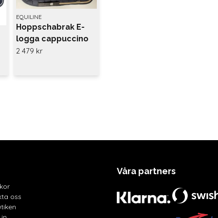
EQUILINE
Hoppschabrak E-
logga cappuccino
bling
2 479 kr
Våra partners
lkor
ta oss
tiken
in