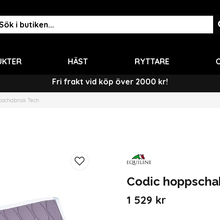
UKTER
HÄST
RYTTARE
O
Fri frakt vid köp över 2000 kr!
pschabrak Tech
Codic hoppscha
1 529 kr