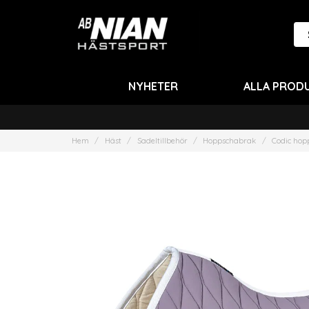
NYHETER
ALLA PROD
Hem
Häst
Sadeltillbehör
Hoppschabrak
Codic hop