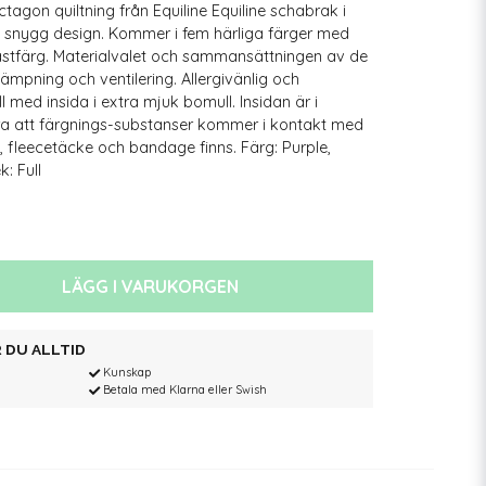
gon quiltning från Equiline Equiline schabrak i
d snygg design. Kommer i fem härliga färger med
astfärg. Materialvalet och sammansättningen av de
dämpning och ventilering. Allergivänlig och
med insida i extra mjuk bomull. Insidan är i
dra att färgnings-substanser kommer i kontakt med
 fleecetäcke och bandage finns. Färg: Purple,
k: Full
LÄGG I VARUKORGEN
 DU ALLTID
Kunskap
Betala med Klarna eller Swish