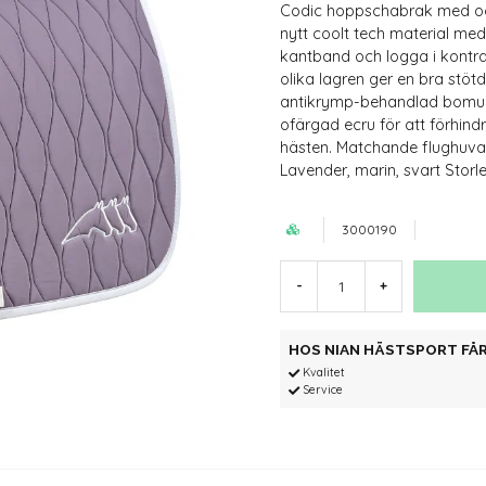
Codic hoppschabrak med octa
nytt coolt tech material me
kantband och logga i kontr
olika lagren ger en bra stöt
antikrymp-behandlad bomull 
ofärgad ecru för att förhin
hästen. Matchande flughuva,
Lavender, marin, svart Storle
3000190
-
+
HOS NIAN HÄSTSPORT FÅR
Kvalitet
Service