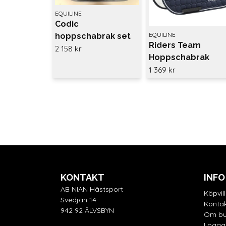
EQUILINE
Codic
EQUILINE
hoppschabrak set
Riders Team
Equiline
2 158 kr
Hoppschabrak
1 369 kr
KONTAKT
INFO
AB NIAN Hästsport
Köpvil
Svedjan 14
Kontak
942 92 ÄLVSBYN
Om bu
Logga 