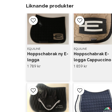
Liknande produkter
EQUILINE
EQUILINE
Hoppschabrak ny E-
Hoppschabrak E-
logga
logga Cappuccino
cappuccino/svartglitter
1 789 kr
1 859 kr