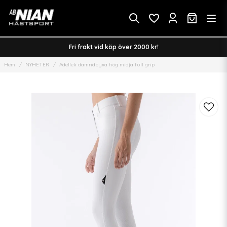
Fri frakt vid köp över 2000 kr!
Hem
NYHETER
Adellek damridbyxa hög midja full grip