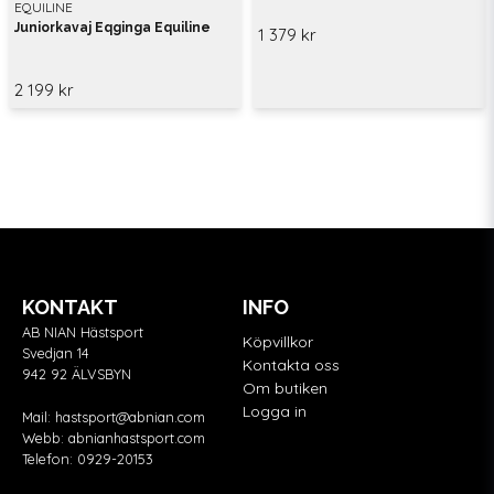
EQUILINE
Juniorkavaj Eqginga Equiline
1 379 kr
2 199 kr
KONTAKT
INFO
AB NIAN Hästsport
Köpvillkor
Svedjan 14
Kontakta oss
942 92 ÄLVSBYN
Om butiken
Logga in
Mail:
hastsport@abnian.com
Webb:
abnianhastsport.com
Telefon:
0929-20153