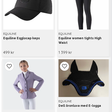
EQUILINE
EQUILINE
Equiline Eqglocap keps
Equiline women tights High
Waist
499 kr
1 399 kr
EQUILINE
Dell öronluva med E-logga