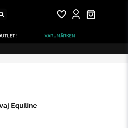
UTLET !
VARUMÄRKEN
aj Equiline