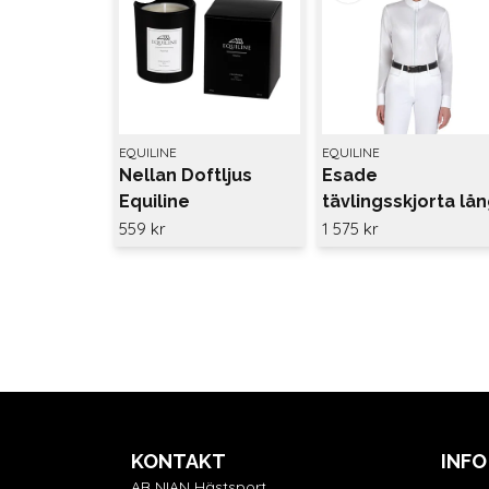
EQUILINE
EQUILINE
Nellan Doftljus
Esade
Equiline
tävlingsskjorta lå
ärm Equiline
559 kr
1 575 kr
KONTAKT
INFO
AB NIAN Hästsport