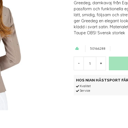
Greedeg, damkavaj från Equi
passform och funktionella e
lätt, smidig, följsam och st
ger Greedeg en elegant look
klädd i svart satin. Materia
Taupe OBS! Svensk storlek
50166288
-
+
HOS NIAN HÄSTSPORT FÅR
Kvalitet
Service