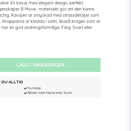
line. En kavaj med elegant design, perfekt
genskaper. B-Move- materialet gör att den känns
retchig. Kavajen är smyckad med strassdetaljer som
. Knapparna är klädda i satin, likaså kragen som är
let har en god andningsförmåga. Färg: Svart eller
LÄGG I VARUKORGEN
 DU ALLTID
Kunskap
Betala med Klarna eller Swish