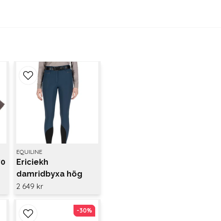
EQUILINE
70
Ericiekh
damridbyxa hög
midja knä grip
2 649 kr
-30%
-30%