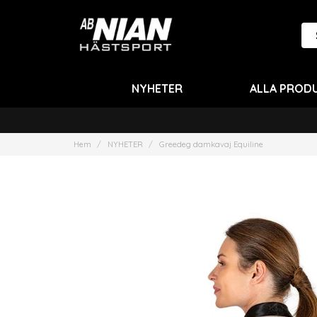
NYHETER
ALLA PROD
Hem
NYHETER
Greedeg damkavaj Equiline