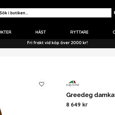
UKTER
HÄST
RYTTARE
O
Fri frakt vid köp över 2000 kr!
Greedeg damkav
8 649 kr