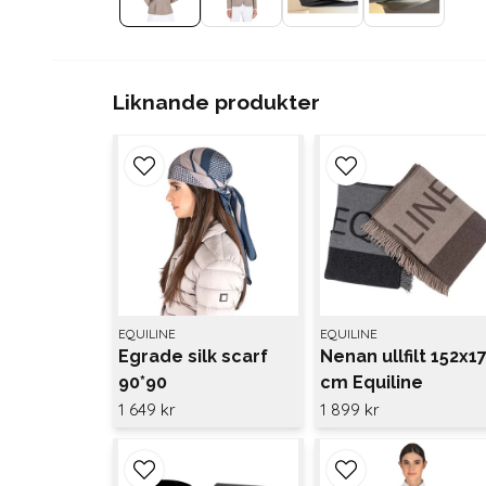
Liknande produkter
EQUILINE
EQUILINE
Egrade silk scarf
Nenan ullfilt 152x1
90*90
cm Equiline
1 649 kr
1 899 kr