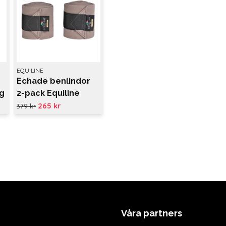
EQUILINE
Echade benlindor
ng
2-pack Equiline
265 kr
379 kr
Våra partners