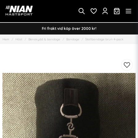
Fri frakt vid köp över 2000 kr!
Hem
Häst
Benskydd & bandage
Bandage
Stallbandage brun 4-pack