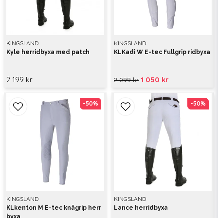
KINGSLAND
KINGSLAND
Kyle herridbyxa med patch
KLKadi W E-tec Fullgrip ridbyxa
2 199 kr
1 050 kr
2 099 kr
-50%
-50%
-50%
-50%
KINGSLAND
KINGSLAND
KLkenton M E-tec knägrip herr
Lance herridbyxa
byxa