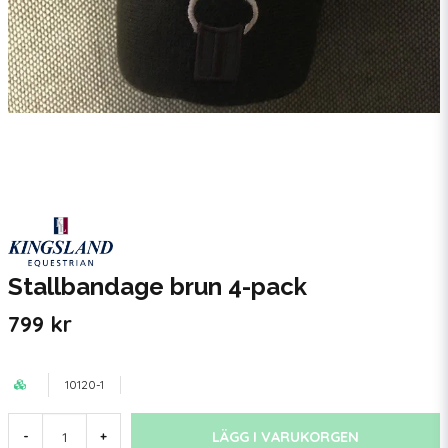
Stallbandage brun 4-pack
799 kr
10120-1
LÄGG I VARUKORGEN
-
+