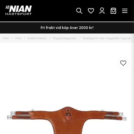
Fri frakt vid köp över 2000 kr!
Hem
Häst
Sadeltillbehör
Magplattegjordar
Sadelgjord med magplatta Cognac