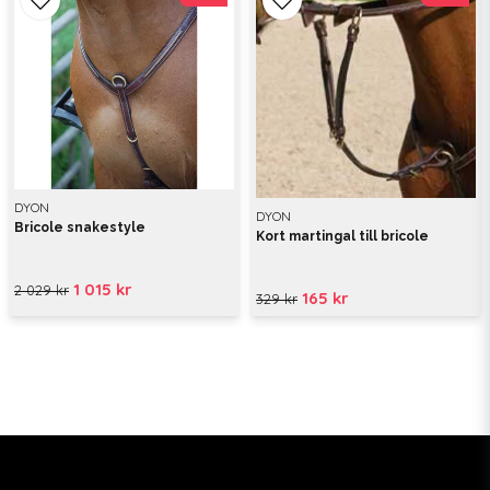
DYON
DYON
Bricole snakestyle
Kort martingal till bricole
1 015 kr
2 029 kr
165 kr
329 kr