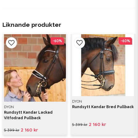
Liknande produkter
-60%
-60%
-60%
-60%
DYON
DYON
Rundsytt Kandar Bred Pullback
Rundsytt Kandar Lackad
Vitfodrad Pullback
2 160 kr
5 399 kr
2 160 kr
5 399 kr