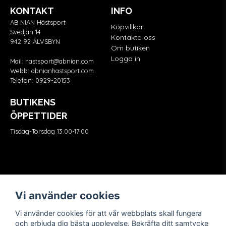
KONTAKT
INFO
AB NIAN Hästsport
Köpvillkor
Svedjan 14
Kontakta oss
942 92 ÄLVSBYN
Om butiken
Logga in
Mail:
hastsport@abnian.com
Webb:
abnianhastsport.com
Telefon:
0929-20153
BUTIKENS
ÖPPETTIDER
Tisdag-Torsdag 13.00-17.00
Våra partners
FÖLJ OSS
Vi använder cookies
Vi använder cookies för att vår webbplats skall fungera
och erbjuda dig bästa upplevelse. Bekräfta ditt samtycke