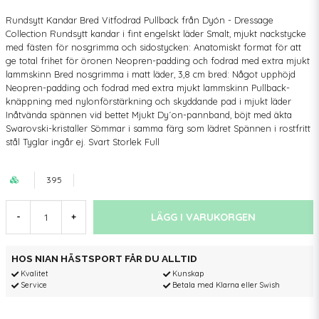
Rundsytt Kandar Bred Vitfodrad Pullback från Dyón - Dressage
Collection Rundsytt kandar i fint engelskt läder Smalt, mjukt nackstycke
med fästen för nosgrimma och sidostycken: Anatomiskt format för att
ge total frihet för öronen Neopren-padding och fodrad med extra mjukt
lammskinn Bred nosgrimma i matt läder, 3,8 cm bred: Något upphöjd
Neopren-padding och fodrad med extra mjukt lammskinn Pullback-
knäppning med nylonförstärkning och skyddande pad i mjukt läder
Inåtvända spännen vid bettet Mjukt Dy´on-pannband, böjt med äkta
Swarovski-kristaller Sömmar i samma färg som lädret Spännen i rostfritt
stål Tyglar ingår ej. Svart Storlek Full
395
LÄGG I VARUKORGEN
-
+
HOS NIAN HÄSTSPORT FÅR DU ALLTID
Kvalitet
Kunskap
Service
Betala med Klarna eller Swish