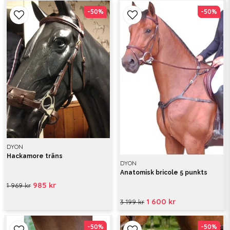
-50%
-50%
-50%
-50%
DYON
Hackamore träns
DYON
Anatomisk bricole 5 punkts
985 kr
1 969 kr
1 600 kr
3 199 kr
-50%
-50%
-50%
-50%