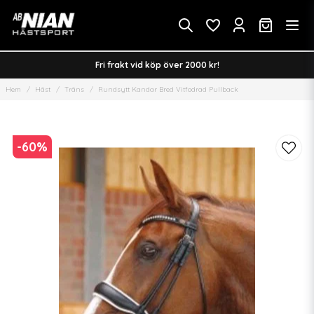
Fri frakt vid köp över 2000 kr!
Hem
Häst
Träns
Rundsytt Kandar Bred Vitfodrad Pullback
-
60
%