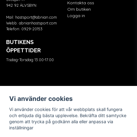
Kontakta oss
942 92 ÄLVSBYN
Om butiken
Logga in
Mail:
hastsport@abnian.com
Webb:
abnianhastsport.com
Telefon:
0929-20153
BUTIKENS
ÖPPETTIDER
Tisdag-Torsdag 13.00-17.00
Våra partners
FÖLJ OSS
Vi använder cookies
Vi använder cookies för att vår webbplats skall fungera
och erbjuda dig bästa upplevelse. Bekräfta ditt samtycke
genom att trycka på godkänn alla eller anpassa via
inställningar