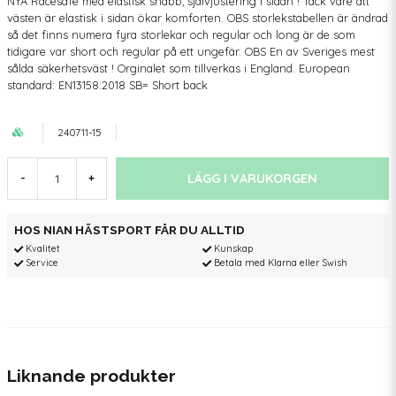
NYA Racesafe med elastisk snabb, självjustering i sidan ! Tack vare att
västen är elastisk i sidan ökar komforten. OBS storlekstabellen är ändrad
så det finns numera fyra storlekar och regular och long är de som
tidigare var short och regular på ett ungefär. OBS En av Sveriges mest
sålda säkerhetsväst ! Orginalet som tillverkas i England. European
standard: EN13158:2018 SB= Short back
240711-15
LÄGG I VARUKORGEN
-
+
HOS NIAN HÄSTSPORT FÅR DU ALLTID
Kvalitet
Kunskap
Service
Betala med Klarna eller Swish
Liknande produkter