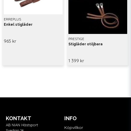
ERREPLUS
Enkel stigläder
PRESTIGE
965 kr
Stigläder otöjbara
1 399 kr
KONTAKT
INFO
AB NIAN Hästsport
Köpvillkor
Svedjan 14