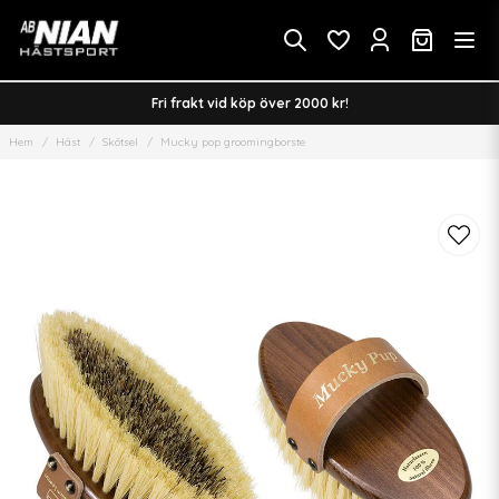
Fri frakt vid köp över 2000 kr!
Hem
Häst
Skötsel
Mucky pop groomingborste