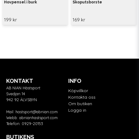
Hovpensel i burk
Skoputsborste
199 kr
169 kr
KONTAKT
INFO
AB NIAN Hästsport
Köpvillkor
Svedjan 14
Kontakta oss
942 92 ÄLVSBYN
Om butiken
Logga in
Mail:
hastsport@abnian.com
Webb:
abnianhastsport.com
Telefon:
0929-20153
BUTIKENS