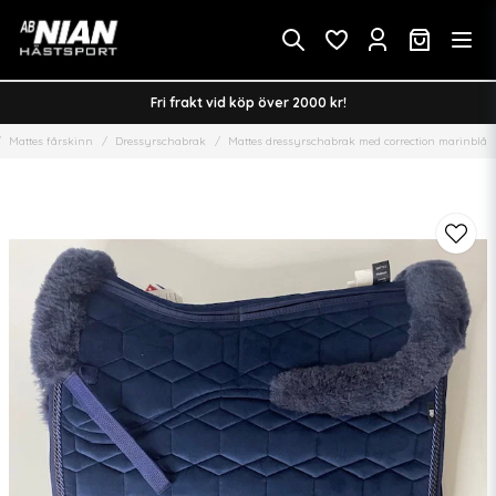
Fri frakt vid köp över 2000 kr!
Mattes fårskinn
Dressyrschabrak
Mattes dressyrschabrak med correction marinblå