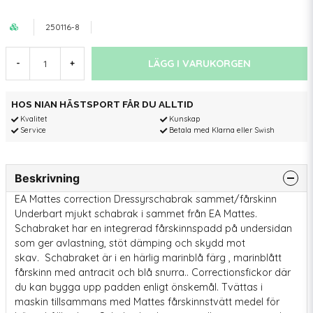
250116-8
LÄGG I VARUKORGEN
-
+
HOS NIAN HÄSTSPORT FÅR DU ALLTID
Kvalitet
Kunskap
Service
Betala med Klarna eller Swish
Beskrivning
EA Mattes correction Dressyrschabrak sammet/fårskinn
Underbart mjukt schabrak i sammet från EA Mattes.
Schabraket har en integrerad fårskinnspadd på undersidan
som ger avlastning, stöt dämping och skydd mot
skav. Schabraket är i en härlig marinblå färg , marinblått
fårskinn med antracit och blå snurra.. Correctionsfickor där
du kan bygga upp padden enligt önskemål. Tvättas i
maskin tillsammans med Mattes fårskinnstvätt medel för