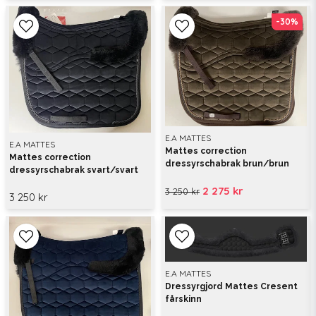
-30%
-30%
E.A MATTES
E.A MATTES
Mattes correction
Mattes correction
dressyrschabrak brun/brun
dressyrschabrak svart/svart
2 275 kr
3 250 kr
3 250 kr
E.A MATTES
Dressyrgjord Mattes Cresent
fårskinn