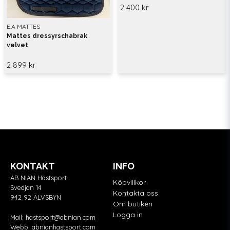
2 400 kr
E.A MATTES
Mattes dressyrschabrak
velvet
2 899 kr
KONTAKT
INFO
AB NIAN Hästsport
Köpvillkor
Svedjan 14
Kontakta oss
942 92 ÄLVSBYN
Om butiken
Logga in
Mail:
hastsport@abnian.com
Webb:
abnianhastsport.com