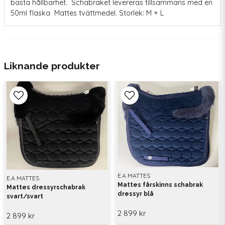
bästa hållbarhet. Schabraket levereras tillsammans med en
50ml flaska Mattes tvättmedel. Storlek: M + L
Liknande produkter
E.A MATTES
E.A MATTES
Mattes fårskinns schabrak
Mattes dressyrschabrak
dressyr blå
svart/svart
2 899 kr
2 899 kr