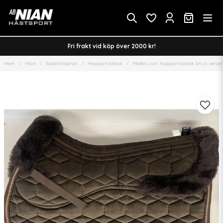
Fri frakt vid köp över 2000 kr!
Hem
Häst
Sadeltillbehör
Hoppschabrak
Mattes corr hoppschabrak brun velvet