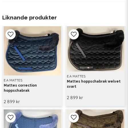
Liknande produkter
E.A MATTES
E.A MATTES
Mattes hoppschabrak welvet
Mattes correction
svart
hoppschabrak
2 899 kr
2 899 kr