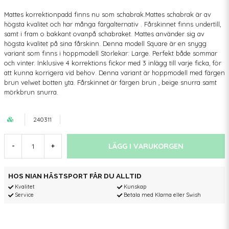
Mattes korrektionpadd finns nu som schabrak.Mattes schabrak är av
högsta kvalitet och har många färgalternativ . Fårskinnet finns undertill,
samt i fram o bakkant ovanpå schabraket. Mattes använder sig av
högsta kvalitet på sina fårskinn. Denna modell Square är en snygg
variant som finns i hoppmodell Storlekar: Large. Perfekt både sommar
och vinter. Inklusive 4 korrektions fickor med 3 inlägg till varje ficka, för
att kunna korrigera vid behov. Denna variant är hoppmodell med färgen
brun velwet botten yta. Fårskinnet är färgen brun , beige snurra samt
mörkbrun snurra.
240311
LÄGG I VARUKORGEN
-
+
HOS NIAN HÄSTSPORT FÅR DU ALLTID
Kvalitet
Kunskap
Service
Betala med Klarna eller Swish