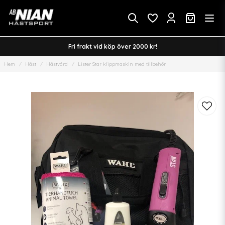
Fri frakt vid köp över 2000 kr!
Hem
Häst
Hästvård
Lister Star klippmaskin med tillbehör