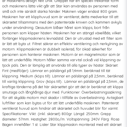
är maskinens design helt unik. Greppet har en speciell trekantat form
och maskinens lätta vikt går att Star kan användas av personen med
små och inte särskilt starka händer. Makinen väger endast 800 gram.
Maskinen har ett klipphuvud som är ventilerat, detta medverkar till att
skärsetet tillsammans med den patenterade kniven och kammen avkyls
under användning. Dessutom blåser håret som klipps, bort från
personen som klipper hästen. Maskinen har en stängd växellåda, vilket
förlänger klippmaskinens levnadstid. Den är utrustad med ett filter som
är lätt att byta ut. Filtret säkrar en effektiv ventilering och nerkylning av
motorn. Klippmaskinen är dubbelt isolerad, för ökad säkerhet för
personen som hanterar maskinen. Motorn är en magnetmotor som är
lätt att underhålla. Motorn håller samma varvtal också vid klippning av
tjock päls. Den är lämplig att använda till alla typer av hästar. Skärset:
Fint (medföljer): Lämnar en pälslängd på 1,4mm. beräknad till tät
klippning. Medium (köps till): Lämnar en pälslängd på 2,5mm., beräknad
till vanlig klippning. Grov (köps till).: Lämnar en pälslängd på 2,5mm., de
kraftiga tänderna på det här skärsettet gör att det är beräknat att klippa
smutsiga och långhåriga djur med. Funktioner: Överbelastningssäkring
för att skydda motorn mot skador i tillfälle av överbelastning. Avtagbart
luftfilter som kan bytas ut för att lätt underhålla maskinen. Patenterat
ventilerat huvud som hindrar att skärsetet och huvudet blir för varmt.
Specifikationer: Vikt: (inkl. skärset) 800gr. Längd: 250mm. Grepp
diameter: 57mm. Hastighet: 2800o/m. Voltspänning: 240V Färg: Rosa
Bagen innehåller: 1 st. Lister Star klippmaskin monterad med ett skärset