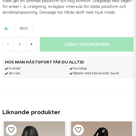
vilket ger en slimmad passform och hög komfort. Dragkedja hela vägen
för enkel i- & urstigning. Avtagbar innersula för bästa passform och
storleksanpassning. Dressage har hårda skaft med mjuk insida.
8537
LÄGG I VARUKORGEN
-
+
HOS NIAN HÄSTSPORT FÅR DU ALLTID
Kvalitet
Kunskap
Service
Betala med Klarna eller Swish
Liknande produkter