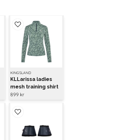
KINGSLAND
KLLarissa ladies
mesh training shirt
Green agave
899 kr