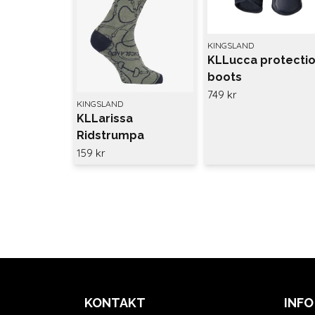
KINGSLAND
KLLucca protecti
boots
749 kr
KINGSLAND
KLLarissa
Ridstrumpa
Kingsland Green
159 kr
agave
KONTAKT
INFO