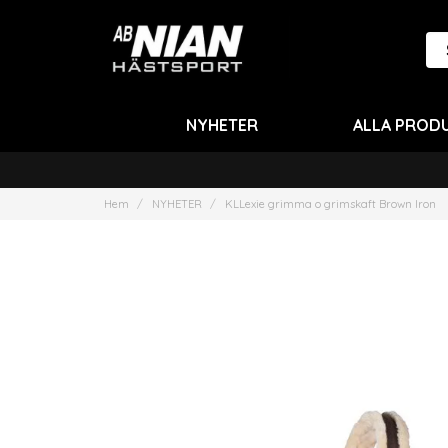
NYHETER
ALLA PROD
Hem
NYHETER
KLLexie grimma o grimskaft Brown Iron