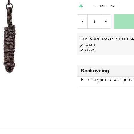
260206-123
-
+
HOS NIAN HÄSTSPORT FÅR
Kvalitet
Service
Beskrivning
KLLexie grimma och grims