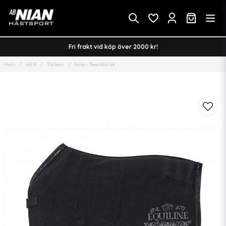
Fri frakt vid köp över 2000 kr!
Hem
Häst
Täcken
Galen fleecetäcke