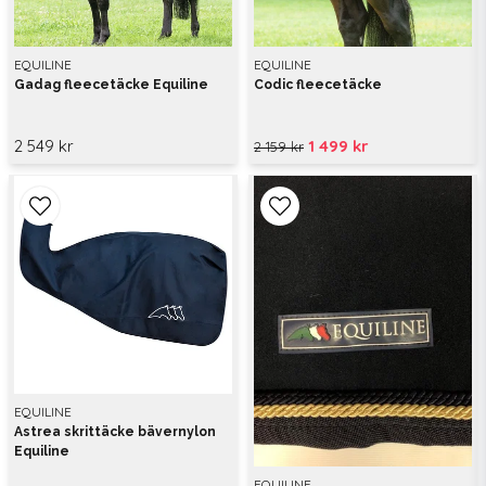
EQUILINE
EQUILINE
Gadag fleecetäcke Equiline
Codic fleecetäcke
2 549 kr
1 499 kr
2 159 kr
EQUILINE
Astrea skrittäcke bävernylon
Equiline
EQUILINE