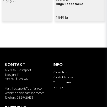
1 049 kr
Hugo fleecetäcke
1 549 kr
KONTAKT
INFO
AB NIAN Hästsport
Köpvillkor
Svedjan 14
Kontakta oss
942 92 ÄLVSBYN
Om butiken
Logga in
Mail:
hastsport@abnian.com
Webb:
abnianhastsport.com
Telefon:
0929-20153