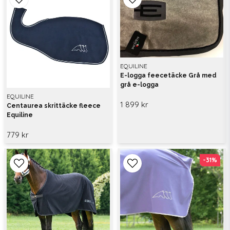
EQUILINE
E-logga feecetäcke Grå med
grå e-logga
EQUILINE
1 899 kr
Centaurea skrittäcke fleece
Equiline
779 kr
-31%
-31%