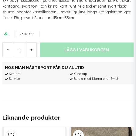
Exklusivt fleecetäcke i polartec fleece från italienska Equiline. Platt svart
kantband, svart ton i ton kristallkant runt hela täcket samt svart "lack"
snurra innanför kristallkanten. Läcker Equiline logga. Ett "galet" snyggt
täcke. Färg: svart Storlekar: 115cm-155cm
7507923
LÄGG I VARUKORGEN
-
+
HOS NIAN HÄSTSPORT FÅR DU ALLTID
Kvalitet
Kunskap
Service
Betala med Klarna eller Swish
Liknande produkter