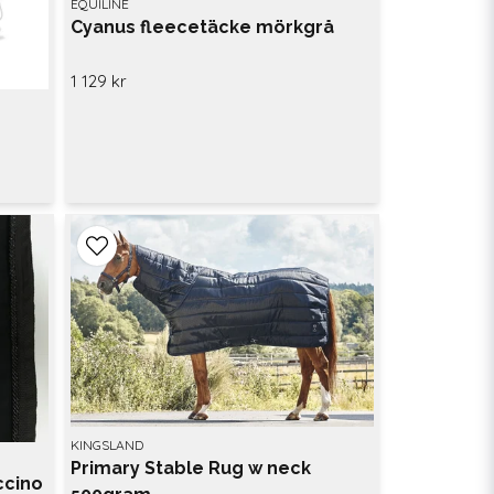
EQUILINE
Cyanus fleecetäcke mörkgrå
1 129 kr
KINGSLAND
Primary Stable Rug w neck
ccino