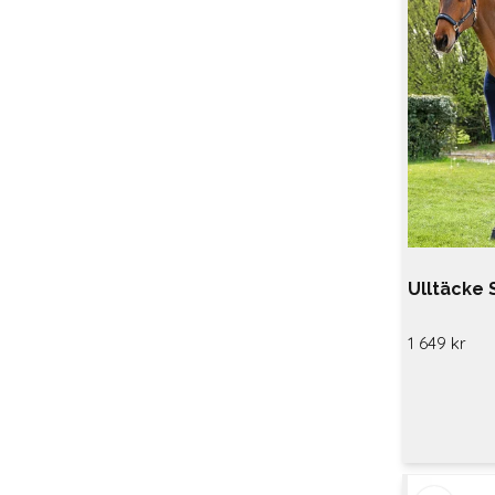
Ulltäcke 
1 649 kr