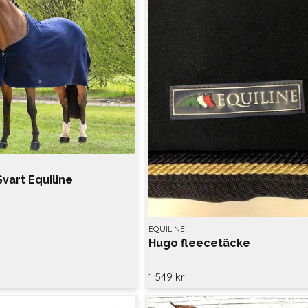
Svart Equiline
EQUILINE
Hugo fleecetäcke
1 549 kr