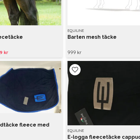
EQUILINE
eecetäcke
Barten mesh täcke
9 kr
999 kr
ndtäcke fleece med
EQUILINE
E-logga fleecetäcke cappu