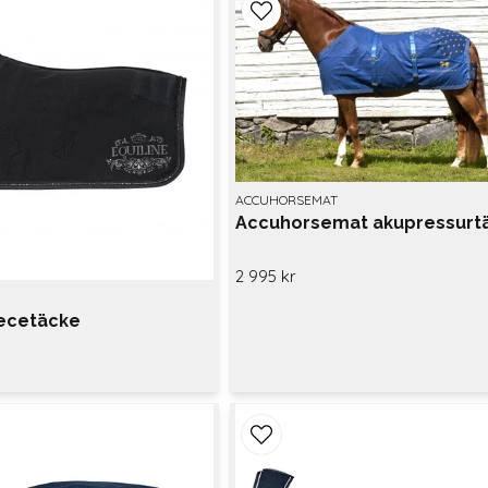
ACCUHORSEMAT
Accuhorsemat akupressurt
2 995 kr
eecetäcke