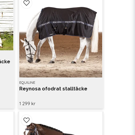
äcke
EQUILINE
Reynosa ofodrat stalltäcke
1 299 kr