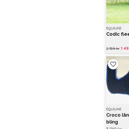
EQUILINE
Codic fl
1 49
2 159 kr
EQUILINE
Croco lä
bling