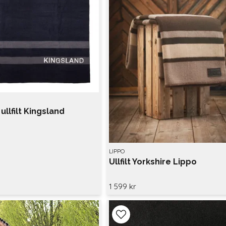
ullfilt Kingsland
LIPPO
Ullfilt Yorkshire Lippo
1 599 kr