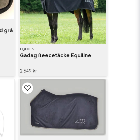
d grå
EQUILINE
Gadag fleecetäcke Equiline
2 549 kr