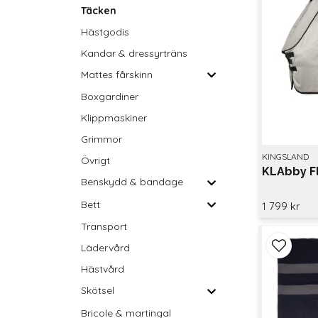
Täcken
Hästgodis
Kandar & dressyrträns
Mattes fårskinn
Boxgardiner
Klippmaskiner
Grimmor
KINGSLAND
Övrigt
KLAbby F
Benskydd & bandage
Bett
1 799 kr
Transport
Lädervård
Hästvård
Skötsel
Bricole & martingal