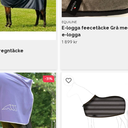
EQUILINE
E-logga feecetäcke Grå me
e-logga
1 899 kr
dregntäcke
-31%
-31%