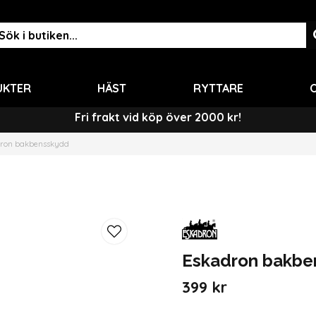
UKTER
HÄST
RYTTARE
O
Fri frakt vid köp över 2000 kr!
ron bakbensskydd
Eskadron bakbe
399 kr