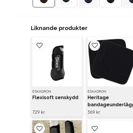
Liknande produkter
ESKADRON
ESKADRON
Flexisoft senskydd
Heritage
bandageunderläg
Eskadron
729 kr
369 kr