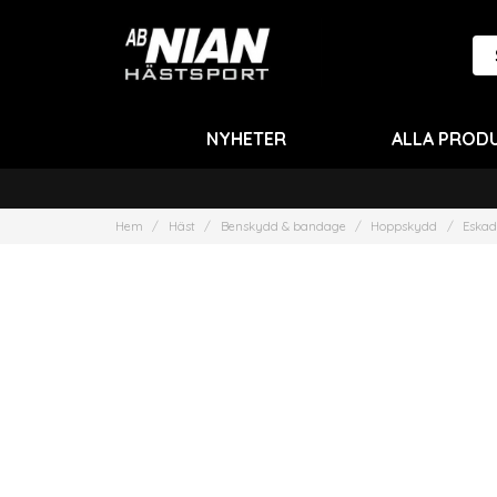
NYHETER
ALLA PROD
Hem
Häst
Benskydd & bandage
Hoppskydd
Eskad