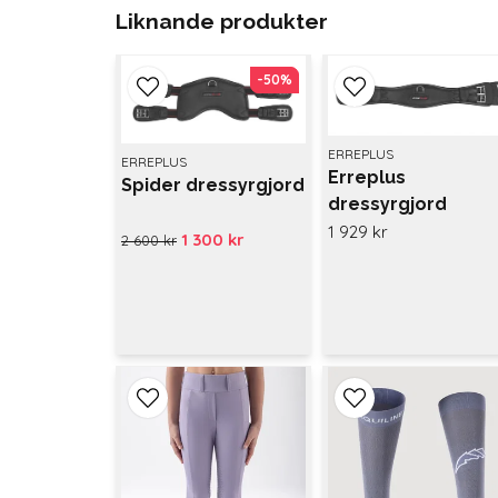
Liknande produkter
-50%
-50%
ERREPLUS
ERREPLUS
Erreplus
Spider dressyrgjord
dressyrgjord
1 929 kr
1 300 kr
2 600 kr