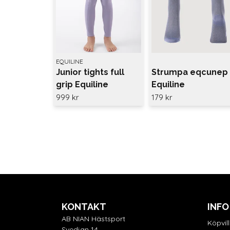
EQUILINE
Junior tights full
Strumpa eqcunep
grip Equiline
Equiline
Eqgensif
999 kr
179 kr
KONTAKT
INFO
AB NIAN Hästsport
Köpvil
Svedjan 14