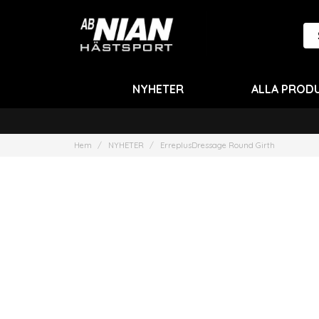
NYHETER
ALLA PROD
Hem
NYHETER
ErreplusDressage Round Girth