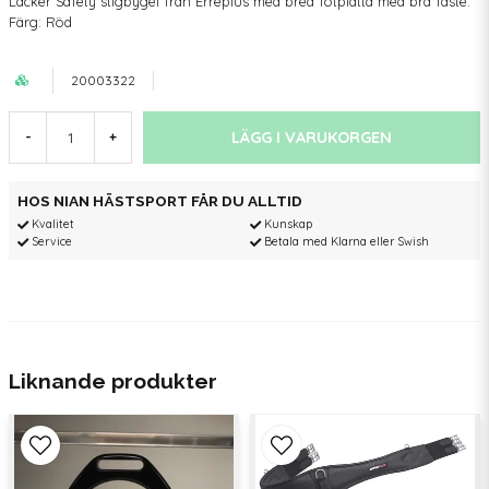
Läcker Safety stigbygel från Erreplus med bred fotplatta med bra fäste.
Färg: Röd
20003322
LÄGG I VARUKORGEN
-
+
HOS NIAN HÄSTSPORT FÅR DU ALLTID
Kvalitet
Kunskap
Service
Betala med Klarna eller Swish
Liknande produkter