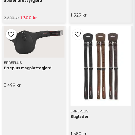
Spider dressyrgjord
1 929 kr
1 300 kr
2 600 kr
ERREPLUS
Erreplus magplattegjord
3 499 kr
ERREPLUS
Stigläder
1 380 kr