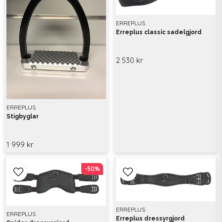
ERREPLUS
Erreplus classic sadelgjord
2 530 kr
ERREPLUS
Stigbyglar
1 999 kr
-50%
-50%
ERREPLUS
ERREPLUS
Erreplus dressyrgjord