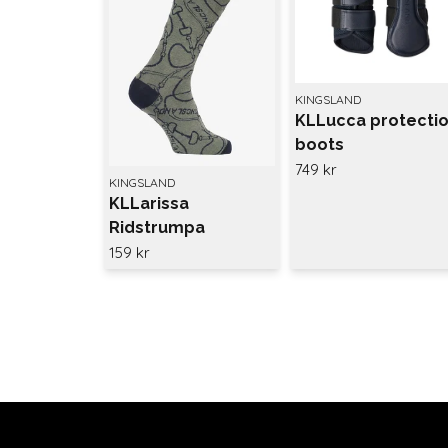
KINGSLAND
KLLucca protecti
boots
749 kr
KINGSLAND
KLLarissa
Ridstrumpa
Kingsland Green
159 kr
agave