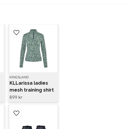
KINGSLAND
KLLarissa ladies
mesh training shirt
Green agave
899 kr