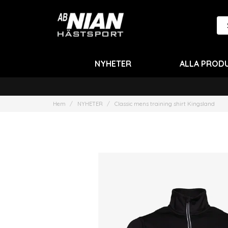
NYHETER
ALLA PROD
Hem
NYHETER
Classic mens training shirt Kingsland