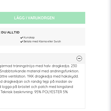
LÄGG I VARUKORGEN
 DU ALLTID
Kunskap
Betala med Klarna eller Swish
gärmad träningströja med halv dragkedja. 230
Snabbtorkande material med andningsfunktion.
ttre ventilation. YKK dragkedja med hakskydd.
d dragkedjan och randig tejp på insidan av
d logga på bröstet och patch med kingsland
. Teknisk beskrivning: 95% POLYESTER 5%