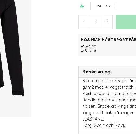
251223-6
-
+
HOS NIAN HÄSTSPORT FÅR
Kvalitet
Service
Beskrivning
Stretchig och bekväm lån
g/m2 med 4-vägsstretch. 
Mesh under ärmarna för bä
Randig passpoal längs me
halsen. Broderad kingslan
logga mitt bak på kragen
ELASTANE.
Färg: Svart och Navy