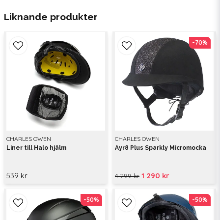
Liknande produkter
-70%
-70%
CHARLES OWEN
CHARLES OWEN
Liner till Halo hjälm
Ayr8 Plus Sparkly Micromocka
539 kr
1 290 kr
4 299 kr
-50%
-50%
-50%
-50%