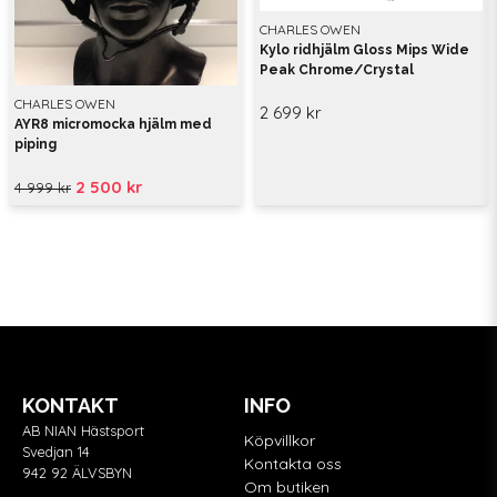
CHARLES OWEN
Kylo ridhjälm Gloss Mips Wide
Peak Chrome/Crystal
CHARLES OWEN
2 699 kr
AYR8 micromocka hjälm med
piping
2 500 kr
4 999 kr
KONTAKT
INFO
AB NIAN Hästsport
Köpvillkor
Svedjan 14
Kontakta oss
942 92 ÄLVSBYN
Om butiken