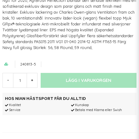
Nytt för 2020, AyrBrush Reflection blandar den senaste tekniken med en
sofistikerad exklusiv design som parar glans och matt finish med
kristaller. Exklusiv lackering av Charles Owen-glans Ventilation fram och
bak, 10 ventilationshål. Innovativ läder-look (vegan) flexibel topp Mjuk
GRpx®-teknologisele Anti-mikrobiellt foder infunderat med silverjoner
Tvättbar lyxdämpad liner. EPS med högsta kvalitet (Expanded
Polystyrene) Glasfiberförstärkt skal Uppfyller flera säkerhetsstandarder
Safety standards PAS015:2011 VG1 01-040 2014-12 ASTM F1163-15 Färg:
Navy full glossy Storlek: 56, 58 Round, 59 round,
240813-5
LÄGG I VARUKORGEN
-
+
HOS NIAN HÄSTSPORT FÅR DU ALLTID
Kvalitet
Kunskap
Service
Betala med Klarna eller Swish