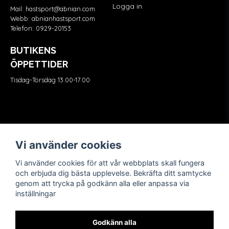
Logga in
Mail:
hastsport@abnian.com
Webb:
abnianhastsport.com
Telefon:
0929-20153
BUTIKENS
ÖPPETTIDER
Tisdag-Torsdag 13.00-17.00
Våra partners
FÖLJ OSS
Vi använder cookies
Vi använder cookies för att vår webbplats skall fungera
och erbjuda dig bästa upplevelse. Bekräfta ditt samtycke
genom att trycka på godkänn alla eller anpassa via
inställningar
Godkänn alla