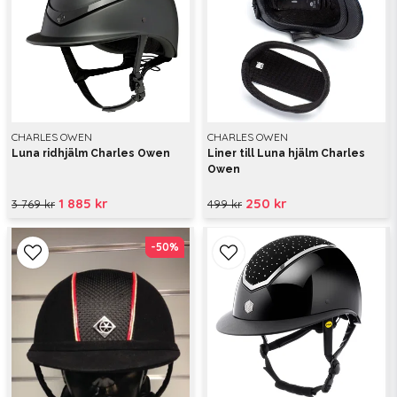
CHARLES OWEN
CHARLES OWEN
Luna ridhjälm Charles Owen
Liner till Luna hjälm Charles
Owen
1 885 kr
250 kr
3 769 kr
499 kr
-50%
-50%