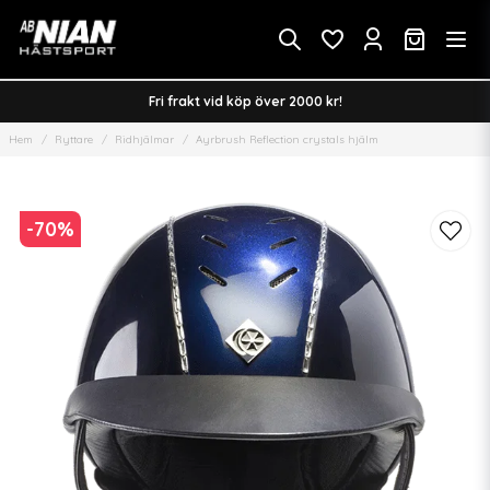
Fri frakt vid köp över 2000 kr!
Hem
Ryttare
Ridhjälmar
Ayrbrush Reflection crystals hjälm
-
70
%