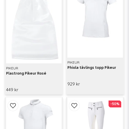
PIKEUR
Phiola tävlings topp Pikeur
PIKEUR
Plastrong Pikeur Rosé
929 kr
449 kr
-50%
-50%