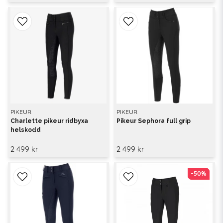
PIKEUR
PIKEUR
Charlette pikeur ridbyxa
Pikeur Sephora full grip
helskodd
2 499 kr
2 499 kr
-50%
-50%