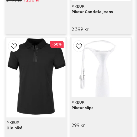
PIKEUR
Pikeur Candela jeans
2 399 kr
-50%
-50%
PIKEUR
Pikeur slips
PIKEUR
299 kr
Ole piké