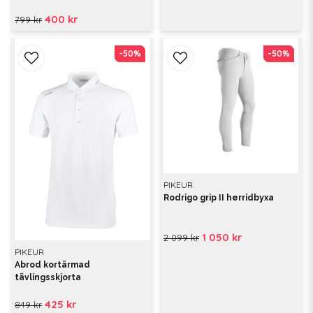
400 kr
799 kr
-50%
-50%
-50%
-50%
PIKEUR
Rodrigo grip II herridbyxa
1 050 kr
2 099 kr
PIKEUR
Abrod kortärmad
tävlingsskjorta
425 kr
849 kr