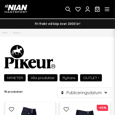
Fri frakt vid köp över 2000 kr!
Hem
Pikeur
NYHETER
Alla produkter
Ryttare
OUTLET !
18 produkter
Publiceringsdatum
-40%
-40%