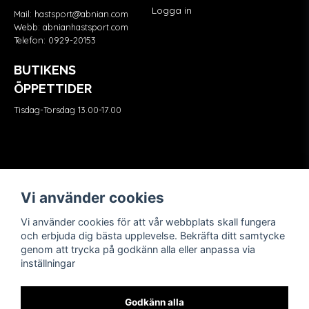
Logga in
Mail:
hastsport@abnian.com
Webb:
abnianhastsport.com
Telefon:
0929-20153
BUTIKENS
ÖPPETTIDER
Tisdag-Torsdag 13.00-17.00
Våra partners
FÖLJ OSS
Vi använder cookies
Vi använder cookies för att vår webbplats skall fungera
och erbjuda dig bästa upplevelse. Bekräfta ditt samtycke
genom att trycka på godkänn alla eller anpassa via
inställningar
Godkänn alla