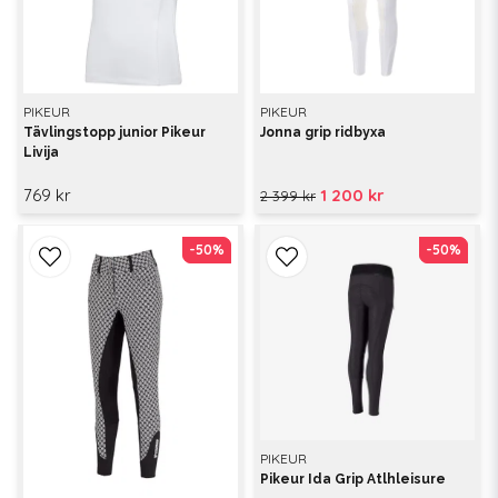
PIKEUR
PIKEUR
Tävlingstopp junior Pikeur
Jonna grip ridbyxa
Livija
769 kr
1 200 kr
2 399 kr
-50%
-50%
-50%
-50%
PIKEUR
Pikeur Ida Grip Atlhleisure