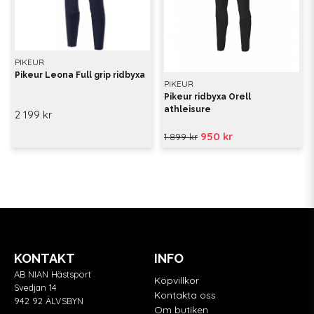
PIKEUR
Pikeur Leona Full grip ridbyxa
PIKEUR
Pikeur ridbyxa Orell
athleisure
2 199 kr
950 kr
1 899 kr
KONTAKT
INFO
AB NIAN Hästsport
Köpvillkor
Svedjan 14
Kontakta oss
942 92 ÄLVSBYN
Om butiken