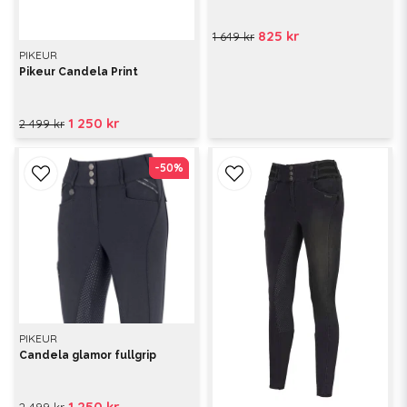
825 kr
1 649 kr
PIKEUR
Pikeur Candela Print
1 250 kr
2 499 kr
-50%
-50%
PIKEUR
Candela glamor fullgrip
1 250 kr
2 499 kr